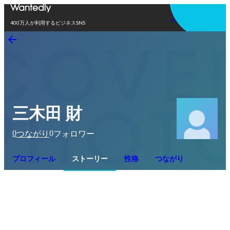
アプリを使う
400万人が利用するビジネスSNS
三木田 財
0
0
つながり
フォロワー
プロフィール
ストーリー
性格
つながり