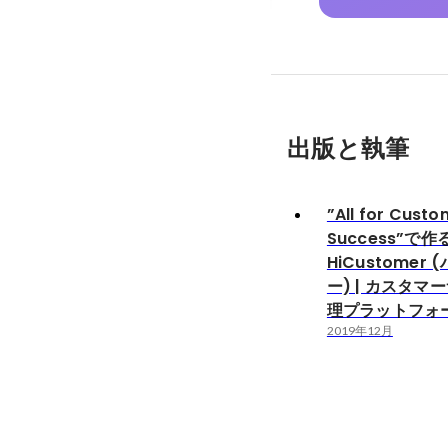
出版と執筆
”All for Custo
Success”で作
HiCustomer
ー) | カスタマ
理プラットフォ
2019年12月