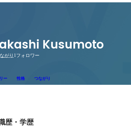
akashi Kusumoto
1
ながり
フォロワー
リー
性格
つながり
職歴・学歴