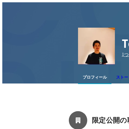
T
1
つ
プロフィール
ストー
限定公開の