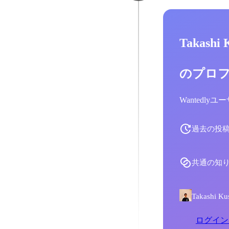
Takashi
のプロ
Wantedl
過去の投
共通の知
Takash
ログイン