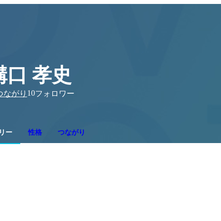
溝口 孝史
10
つながり
フォロワー
リー
性格
つながり