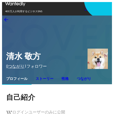
アプリを使う
400万人が利用するビジネスSNS
清水 敬方
0
1
つながり
フォロワー
プロフィール
ストーリー
性格
つながり
自己紹介
ログインユーザーのみに公開