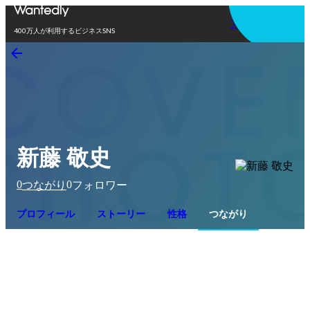
アプリを使う
400万人が利用するビジネスSNS
新藤 敬史
0
0
つながり
フォロワー
プロフィール
ストーリー
性格
つながり