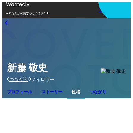
アプリを使う
400万人が利用するビジネスSNS
新藤 敬史
0
0
つながり
フォロワー
プロフィール
ストーリー
性格
つながり