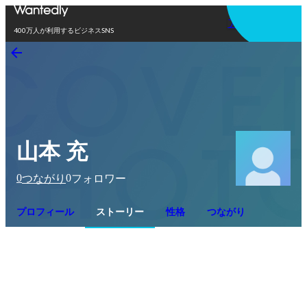
アプリを使う
400万人が利用するビジネスSNS
山本 充
0
0
つながり
フォロワー
プロフィール
ストーリー
性格
つながり