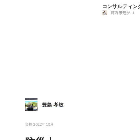
コンサルティン
河西 景翔
が+1
豊島 孝敏
資格
2022年10月