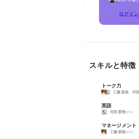
ログイン
スキルと特徴
トーク力
工藤 基徳
、
河西
英語
河西 景翔
が+1
マネージメント
工藤 基徳
が+1