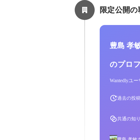
限定公開の
豊島 孝
のプロ
Wantedl
過去の投
共通の知
豊島 孝敏