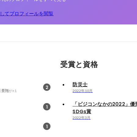
してプロフィールを閲覧
受賞と資格
防災士
2
 景翔
が+1
2022年10月
「ビジコンなかの2022」優
1
SDGs賞
2022年3月
1