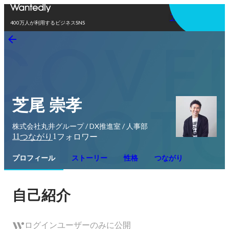
アプリを使う
400万人が利用するビジネスSNS
芝尾 崇孝
株式会社丸井グループ / DX推進室 / 人事部
11
1
つながり
フォロワー
プロフィール
ストーリー
性格
つながり
自己紹介
ログインユーザーのみに公開