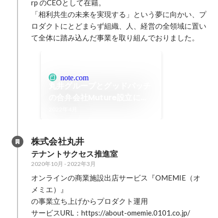
rp のCEOとして在籍。

「相利共生の未来を実現する」という夢に向かい、プ
ロダクトにとどまらず組織、人、経営の全領域に置い
て全体に踏み込んだ事業を取り組んでおりました。
note.com
丸井グループとグッドパッチ
の合弁会社Muture設立にお
ける私の想いと決意表明｜芝
2022年4月
尾崇孝｜note
株式会社丸井
テナントサクセス推進室
2020年10月
-
2022年3月
オンラインの商業施設出店サービス『OMEMIE（オ
メミエ）』

の事業立ち上げからプロダクト運用

サービスURL：https://about-omemie.0101.co.jp/