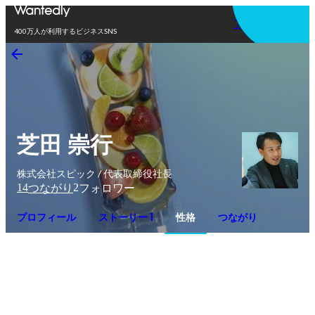
アプリを使う
400万人が利用するビジネスSNS
芝田 崇行
株式会社スピック / 代表取締役社長
14
2
つながり
フォロワー
プロフィール
ストーリー 1
性格
つながり