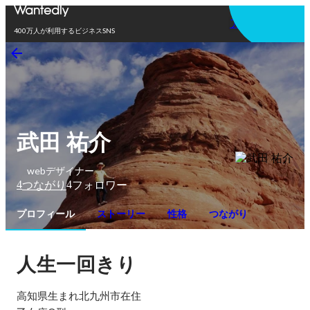
アプリを使う
400万人が利用するビジネスSNS
武田 祐介
webデザイナー
4
4
つながり
フォロワー
プロフィール
ストーリー
性格
つながり
人生一回きり
高知県生まれ北九州市在住
