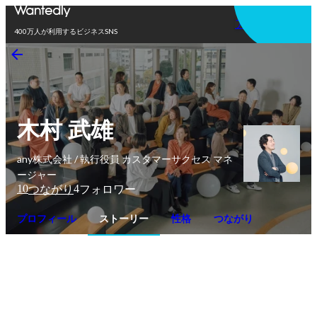
アプリを使う
400万人が利用するビジネスSNS
木村 武雄
any株式会社 / 執行役員 カスタマーサクセス マネ
ージャー
10
4
つながり
フォロワー
プロフィール
ストーリー
性格
つながり