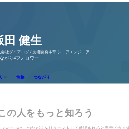
飯田 健生
会社ダイアログ / 技術開発本部 シニアエンジニア
4
ながり
フォロワー
リー
性格
つながり
この人をもっと知ろう
ロフィールは、つながりをリクエストして承認されると表示できま