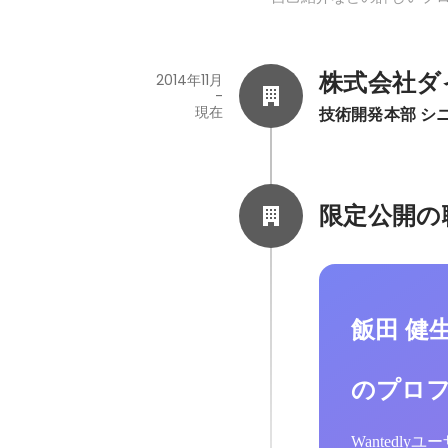
株式会社ダ
2014年11月
-
現在
技術開発本部 シ
限定公開の
飯田 健
のプロ
Wantedl