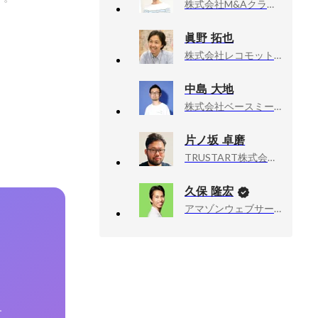
株式会社M&Aクラウド, 執行役員CTO
眞野 拓也
株式会社レコモット, デベロップメント部 部長 （兼VPoE）
中島 大地
株式会社ベースミー, テックリード
片ノ坂 卓磨
TRUSTART株式会社, エンジニア（テックリード）
久保 隆宏
アマゾンウェブサービスジャパン合同会社, Developer Relations Machine Learning
す