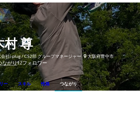
木村 尊
会社i-plug / CS2部 グループマネージャー
大阪府豊中市
12
つながり
フォロワー
リー
スキル
性格
つながり