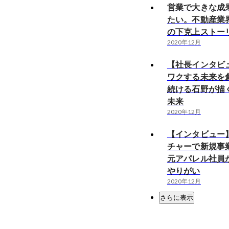
営業で大きな成
たい。不動産業
の下克上ストー
2020年12月
【社長インタビ
ワクする未来を創
続ける石野が描く
未来
2020年12月
【インタビュー
チャーで新規事
元アパレル社員が
やりがい
2020年12月
さらに表示