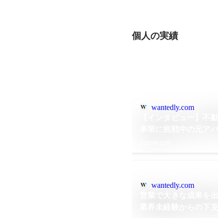
個人の実績
wantedly.com
【インタビュー】不
事業に挑戦中の元アパ
のやりがい
2020年12月
wantedly.com
営業で大きな成果を
業界未経験からの下