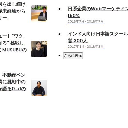
果を出し続け
日系企業のWebマーケティ
界未経験から
150%
リー
2018年7月
-
2018年7月
インド人向け日本語スクー
ュー】"ワク
営 300人
る" 挑戦し
2017年1月
-
2018年3月
MUSUBUの
さらに表示
】不動産ベン
業に挑戦中の
語る0→1の