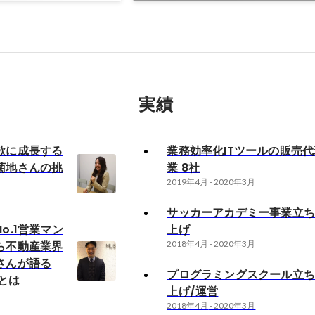
実績
欲に成長する
業務効率化ITツールの販売
菊地さんの挑
業 8社
2019年4月
-
2020年3月
サッカーアカデミー事業立
o.1営業マン
上げ
ら不動産業界
2018年4月
-
2020年3月
さんが語る
プログラミングスクール立
力とは
上げ/運営
2018年4月
-
2020年3月