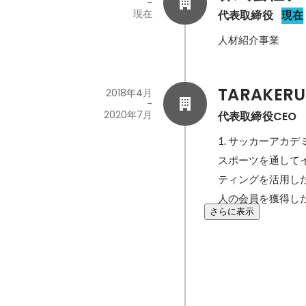
-
現在
代表取締役
現在
人材紹介事業
TARAKERU
2018年4月
-
2020年7月
代表取締役CEO
1. サッカーアカデ
スポーツを通して
ティングを活用し
人の会員を獲得し
さらに表示
業務効率化IT
代理店営業
2019年4月
-
2020年