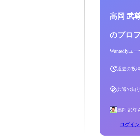
高岡 武
のプロ
Wantedl
過去の投
共通の知
高岡 武尊
ログイン