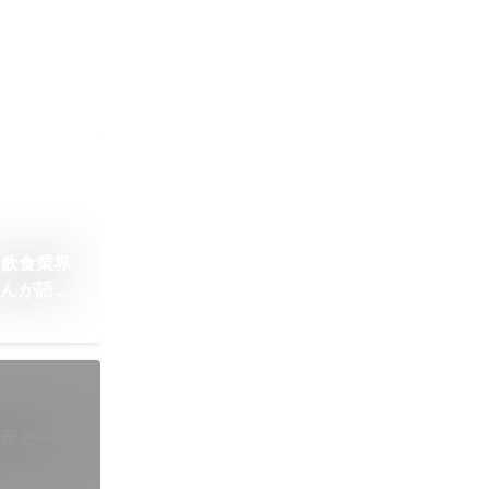
！飲食業界
さんが語る
動産セール