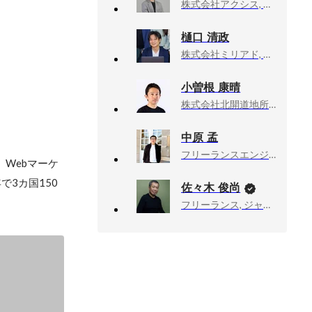
株式会社アクシス, 人事部・部長
樋口 清政
株式会社ミリアド, 代表取締役社長
小曽根 康晴
株式会社北開道地所, 最高人事責任者 (CHRO)
中原 孟
フリーランスエンジニア, エンジニアリーダー
Webマーケ
3カ国150
佐々木 俊尚
フリーランス, ジャーナリスト・作家