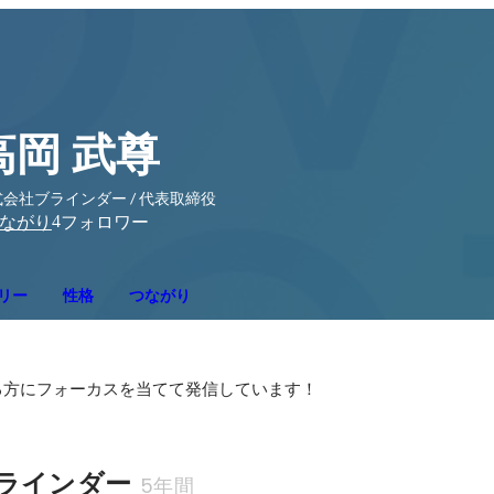
高岡 武尊
会社ブラインダー / 代表取締役
4
ながり
フォロワー
リー
性格
つながり
る方にフォーカスを当てて発信しています！
ラインダー
5年間