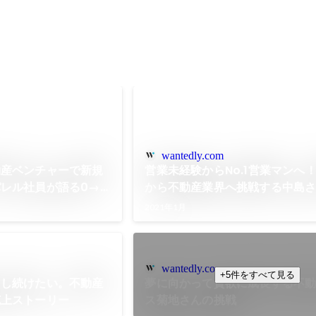
wantedly.com
動産ベンチャーで新規
営業未経験からNo.1営業マンへ
レル社員が語る0→1
から不動産業界へ挑戦する中島
MUSUBUの魅力とは
2021年1月
wantedly.com
+5件をすべて見る
出し続けたい。不動産
夢に向かって貪欲に成長する不
克上ストーリー
ス菊地さんの挑戦