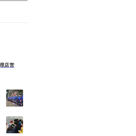
代理店営
ち
ち