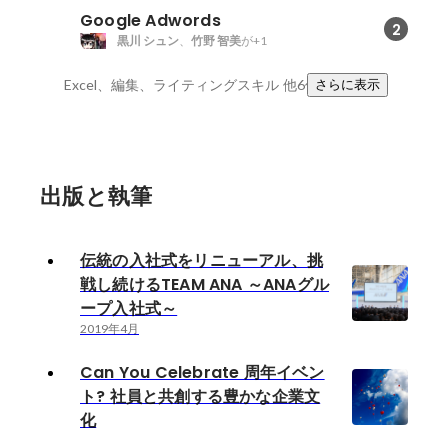
Google Adwords
2
黒川 シュン
、
竹野 智美
が+1
Excel、編集、ライティングスキル
他6件
さらに表示
出版と執筆
伝統の入社式をリニューアル、挑
戦し続けるTEAM ANA ～ANAグル
ープ入社式～
2019年4月
Can You Celebrate 周年イベン
ト? 社員と共創する豊かな企業文
化