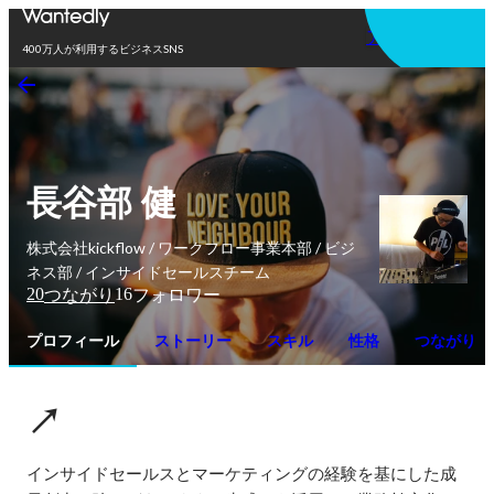
アプリを使う
400万人が利用するビジネスSNS
長谷部 健
株式会社kickflow / ワークフロー事業本部 / ビジ
ネス部 / インサイドセールスチーム
20
16
つながり
フォロワー
プロフィール
ストーリー
スキル
性格
つながり
↗
インサイドセールスとマーケティングの経験を基にした成