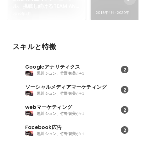
ル、挑戦し続けるTEAM ANA
～ANAグループ入社式～
2018年4月
-
2020年
2019年4月
スキルと特徴
Googleアナリティクス
2
黒川 シュン
、
竹野 智美
が+1
ソーシャルメディアマーケティング
2
黒川 シュン
、
竹野 智美
が+1
webマーケティング
2
黒川 シュン
、
竹野 智美
が+1
Facebook広告
2
黒川 シュン
、
竹野 智美
が+1