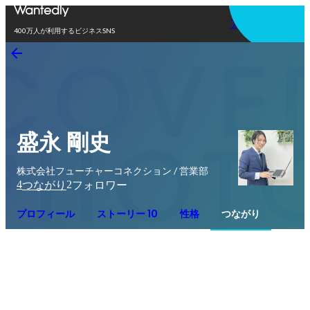
アプリを使う
400万人が利用するビジネスSNS
盛永 剛史
株式会社フューチャーコネクション / 営業部
4
2
つながり
フォロワー
プロフィール
ストーリー 10
性格
つながり