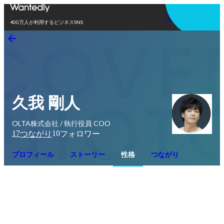
アプリを使う
400万人が利用するビジネスSNS
久我 剛人
OLTA株式会社 / 執行役員 COO
17
10
つながり
フォロワー
プロフィール
ストーリー
性格
つながり