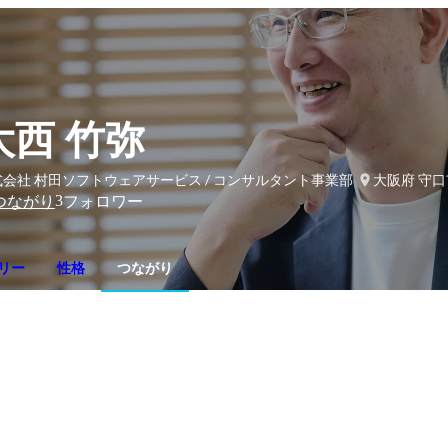
大西 竹弥
式会社 村田ソフトウェアサービス / コンサルタント事業部
大阪府 守口
3
つながり
フォロワー
リー
性格
つながり