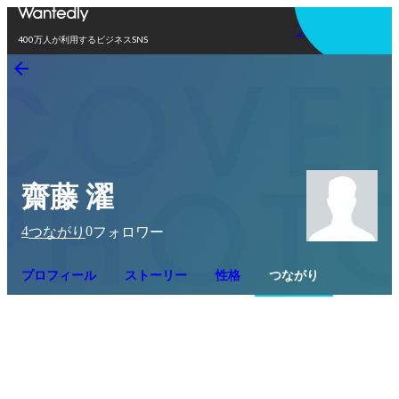
アプリを使う
400万人が利用するビジネスSNS
齋藤 濯
4
0
つながり
フォロワー
プロフィール
ストーリー
性格
つながり