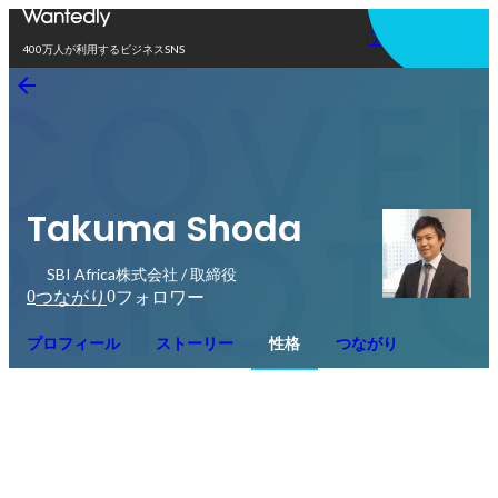
アプリを使う
400万人が利用するビジネスSNS
Takuma Shoda
SBI Africa株式会社 / 取締役
0
0
つながり
フォロワー
プロフィール
ストーリー
性格
つながり