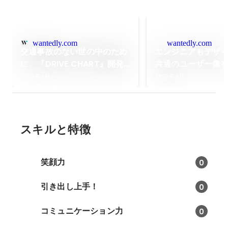
wantedly.com
wantedly.com
交通事故のない世の中のため
エンジニアもデザ
に。『DRIVE CHART』開発
共通のユーザー像
メンバーの覚悟
が、プロダクト改
2022年1月
2022年1月
る。
スキルと特徴
笑顔力
0
引き出し上手！
0
コミュニケーション力
0