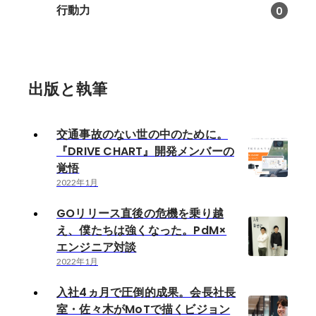
行動力
0
出版と執筆
交通事故のない世の中のために。
『DRIVE CHART』開発メンバーの
覚悟
2022年1月
GOリリース直後の危機を乗り越
え、僕たちは強くなった。PdM×
エンジニア対談
2022年1月
入社4ヵ月で圧倒的成果。会長社長
室・佐々木がMoTで描くビジョン