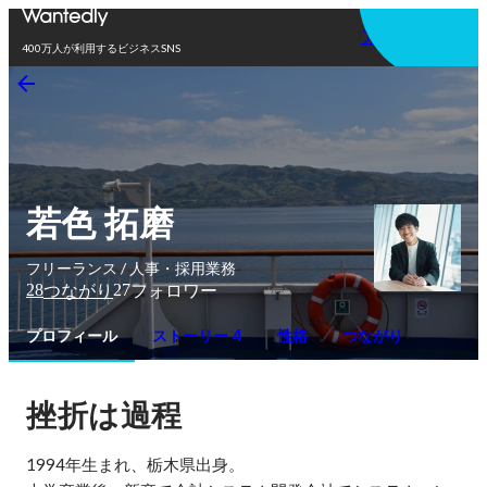
アプリを使う
400万人が利用するビジネスSNS
若色 拓磨
フリーランス / 人事・採用業務
28
27
つながり
フォロワー
プロフィール
ストーリー 4
性格
つながり
挫折は過程
1994年生まれ、栃木県出身。
