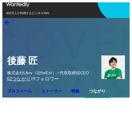
アプリを使う
400万人が利用するビジネスSNS
後藤 匠
株式会社Libry（旧forEst） / 代表取締役CEO
62
19
つながり
フォロワー
プロフィール
ストーリー
性格
つながり