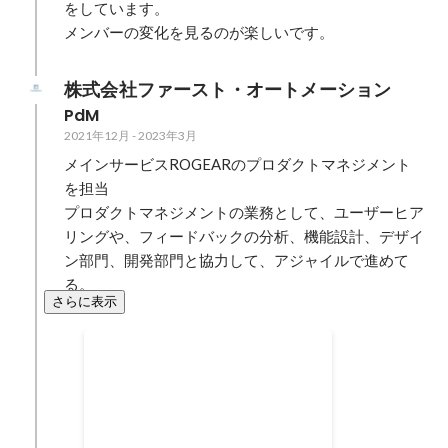
をしています。

メンバーの変化を見るのが楽しいです。
株式会社ファースト・オートメーション
PdM
2021年12月
-
2023年3月
メインサービスROGEARのプロダクトマネジメント
を担当

プロダクトマネジメントの業務として、ユーザーヒア
リングや、フィードバックの分析、機能設計、デザイ
ン部門、開発部門と協力して、アジャイルで進めて
る。
さらに表示
ISMS責任者として、組織づ
くり、認証取得
提供しているサービスのユーザー
から、情報セキュリティについて
の問い合わせが増えてきた際に、
2021年1月