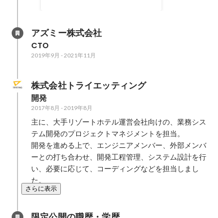
社内体制を強化するため、また外
部的にセキュリティの信頼性を得
るため、ISMS認証を取得すること
アズミー株式会社
としました。 そこで、ISMS責任
CTO
者として、取得までの組織体制の
2019年9月
-
2021年11月
強化、ISMS取得に必要な資産管
理、トラブル対応時のマニュアル
作成など一通りを行い、ISMS認証
株式会社トライエッティング
を取得した。 取得後には、ユーザ
開発
ーから情報セキュリティに関する
2017年8月
-
2019年8月
問い合わせにスムーズに答えるこ
主に、大手リゾートホテル運営会社向けの、業務シス
とができるようになり、信頼性が
向上したと感じた。
テム開発のプロジェクトマネジメントを担当。

開発を進める上で、エンジニアメンバー、外部メンバ
ーとの打ち合わせ、開発工程管理、システム設計を行
い、必要に応じて、コーディングなどを担当しまし
た。
さらに表示
限定公開の職歴・学歴