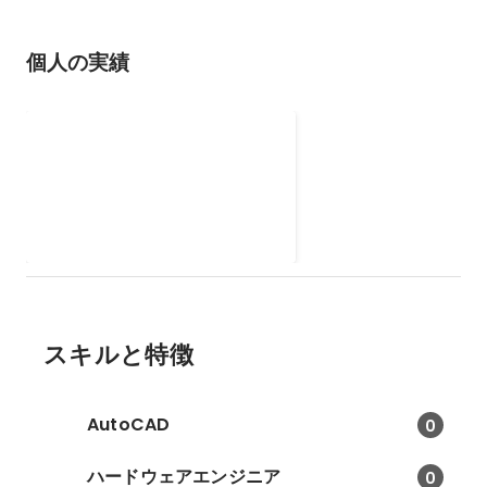
個人の実績
CO2センサーの開発
2020年10月~2021年11月に副業案
件としてCO2センサーの開発を行
いました。 コロナウィルスが流行
2020年10月
-
2021年11月
に際して、行政が飲食店向けに
CO2センサーで環境測定し、専用
サイトで各店舗の状況が確認でき
るサービスを提供していました。
そのレンタル機器として提供して
スキルと特徴
いたCO2センサーを、要件定義か
ら、ハードウェア設計開発、ファ
ームウェア設計開発、部品調達、
AutoCAD
0
製造、運用まで実施しました。 特
に工夫した点として、ハードウェ
ハードウェアエンジニア
0