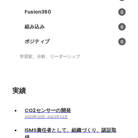
アの設計では、各店舗で必ず無線
通信の環境があるわけではないと
Fusion360
0
か、ランニングコストが高いと提
供しづらいなど、ビジネス要件が
組み込み
0
厳しかったため、通信にはSigfox
を使用し、低コストで提供するよ
ポジティブ
うにしました。 また、ファームウ
0
ェアの開発では、Web側の開発メ
ンバーと協力し、どのようなデー
学習欲、分析、リーダーシップ
タ構造にするかや、通信頻度など
詳細をつめながら、アジャイル体
制で進めました。
実績
CO2センサーの開発
2020年10月
-
2021年11月
ISMS責任者として、組織づくり、認証取
得