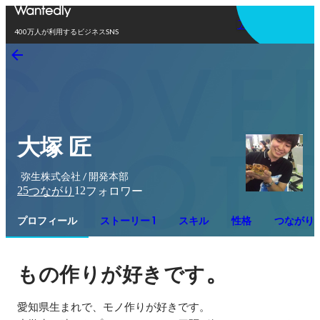
アプリを使う
400万人が利用するビジネスSNS
大塚 匠
弥生株式会社 / 開発本部
25
12
つながり
フォロワー
プロフィール
ストーリー 1
スキル
性格
つながり
。
もの作りが好きです
愛知県生まれで、モノ作りが好きです。
