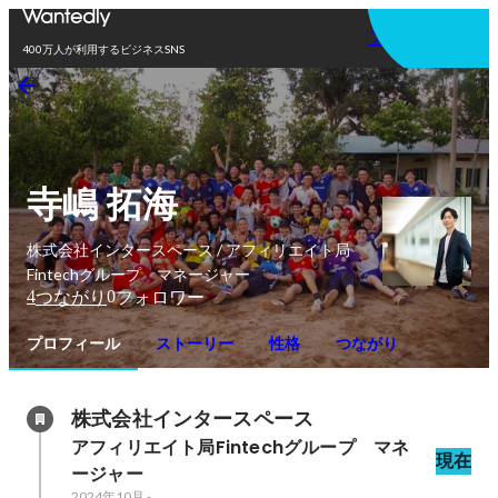
アプリを使う
400万人が利用するビジネスSNS
寺嶋 拓海
株式会社インタースペース / アフィリエイト局
Fintechグループ マネージャー
4
0
つながり
フォロワー
プロフィール
ストーリー
性格
つながり
株式会社インタースペース
アフィリエイト局Fintechグループ　マネ
現在
ージャー
2024年10月
-