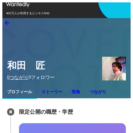
アプリを使う
400万人が利用するビジネスSNS
和田 匠
0
0
つながり
フォロワー
プロフィール
ストーリー
性格
つながり
限定公開の職歴・学歴