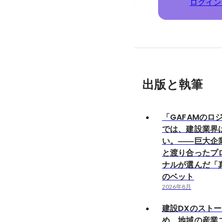
ログイン
出版と執筆
「GAFAMのロ
では、建設業界
い。――巨大企
と渡り合ったプ
ナルが選んだ「
のベット
2026年8月
建設DXのスト
め、地域の産業