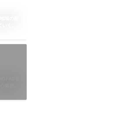
、地域の産
ていく。ロ
イザーが実
DPADを
る心臓部。
高い顧客体