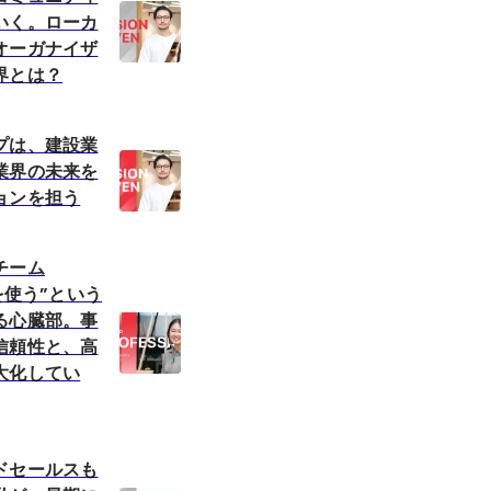
いく。ローカ
オーガナイザ
界とは？
プは、建設業
業界の未来を
ョンを担う
チーム
を使う”という
る心臓部。事
信頼性と、高
大化してい
ドセールスも