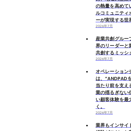
の熱量を高めて
ルコミュニティ
ーが実現する世
2026年7月
産業共創グルー
界のリーダーと
共創するミッシ
2026年7月
オペレーション
は、“ANDPAD
当たり前を支え
業の揺るぎない
い顧客体験を最
く。
2026年7月
業界もインサイ