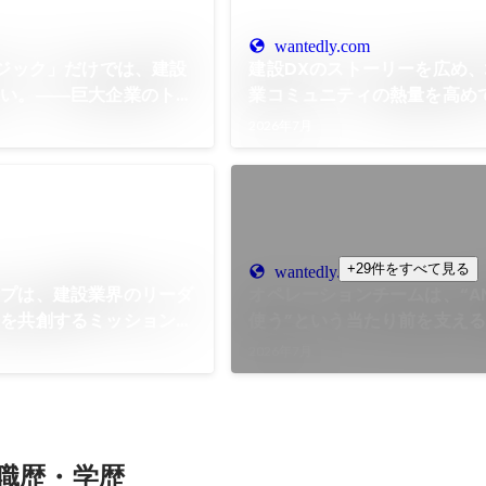
wantedly.com
ロジック」だけでは、建設
建設DXのストーリーを広め
ない。――巨大企業のトッ
業コミュニティの熱量を高め
ったプロフェッショナルが
ーカルコミュニティオーガナ
2026年7月
X」へのベット
現する世界とは？
+29件をすべて見る
wantedly.com
ープは、建設業界のリーダ
オペレーションチームは、“AN
来を共創するミッションを
使う”という当たり前を支え
事業の揺るぎない信頼性と、
2026年7月
験を最大化していく。
職歴・学歴