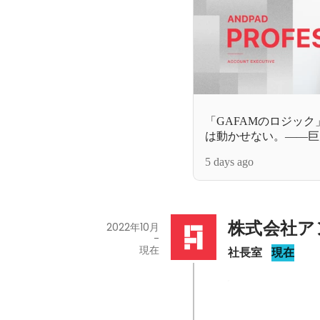
「GAFAMのロジッ
は動かせない。――巨
渡り合ったプロフェッ
5 days ago
「真のDX」へのベッ
株式会社ア
2022年10月
-
現在
社長室
現在