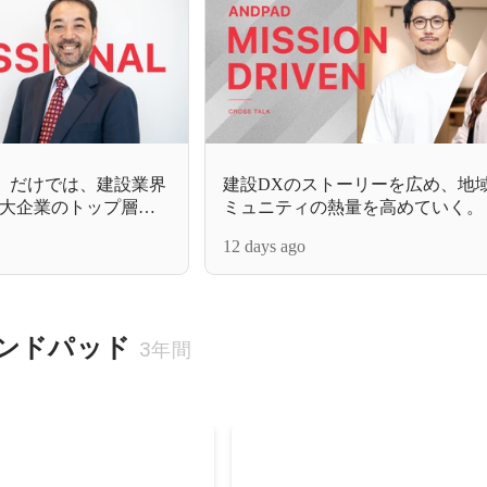
ク」だけでは、建設業界
建設DXのストーリーを広め、地
大企業のトップ層と
ミュニティの熱量を高めていく。
ショナルが選んだ
コミュニティオーガナイザーが実
12 days ago
ト
界とは？
ンドパッド
3年間