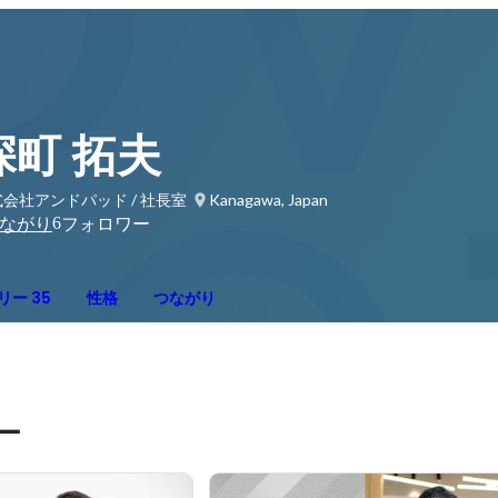
深町 拓夫
会社アンドパッド / 社長室
Kanagawa, Japan
6
ながり
フォロワー
リー 35
性格
つながり
ー