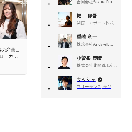
合同会社Sakura Future, 代表社員
堀口 修吾
関西エアポート株式会社, HRBP
重崎 竜一
株式会社Andwell, 代表取締役
域の産業コ
ローカル
小曽根 康晴
現する世
株式会社北開道地所, 最高人事責任者 (CHRO)
サッシャ
フリーランス, ラジオDJ・ナビゲーター