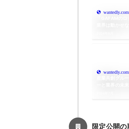
wantedly.com
「GAFAMの
業界は動かせ
プ層と渡り合
2026年8月
選んだ「真のD
wantedly.com
産業共創グル
ーと業界の未
担う
2026年7月
限定公開の