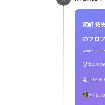
深町 拓
のプロ
Wantedl
過去の投
共通の知
深町 拓夫