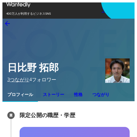
アプリを使う
400万人が利用するビジネスSNS
日比野 拓郎
3
4
つながり
フォロワー
プロフィール
ストーリー
性格
つながり
限定公開の職歴・学歴