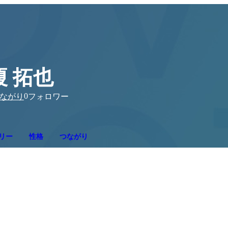
榎 拓也
0
ながり
フォロワー
リー
性格
つながり