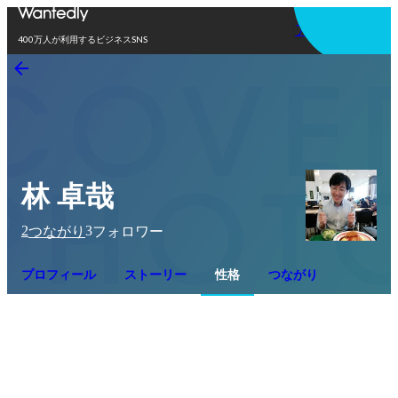
アプリを使う
400万人が利用するビジネスSNS
林 卓哉
2
3
つながり
フォロワー
プロフィール
ストーリー
性格
つながり