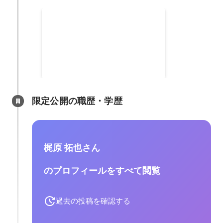
救急救命士（国家資格）の取
得
救急救命士の国家資格取得に向
け、日々学習を続け専門知識をイ
ンプットしました。 また、実技の
2006年4月
-
2009年3月
習得のため基礎的な手技の習得や
シミュレーション訓練を通し実際
の現場活動を想定した訓練にも積
限定公開の職歴・学歴
極的に取り組み技術習得を目指し
ました。 国家試験は、現役で合格
し国家資格を取得しました。
梶原 拓也さん
のプロフィールをすべて閲覧
過去の投稿を確認する