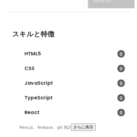
2022年9月
結びオンラインコミュニティに参
加、個人開発やチーム開発に参加
しプログラミングに対する知見を
広めていきました。
スキルと特徴
HTML5
0
CSS
0
JavaScript
0
TypeScript
0
React
0
Next.js、firebase、git
他2件
さらに表示