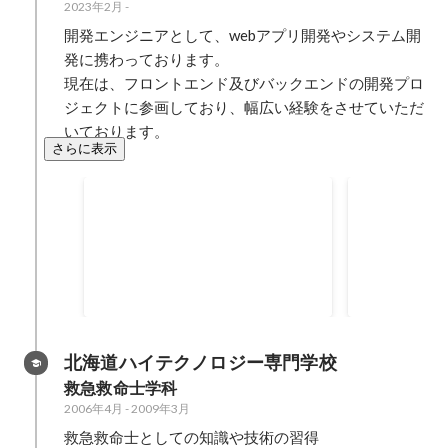
2023年2月
-
開発エンジニアとして、webアプリ開発やシステム開
発に携わっております。

現在は、フロントエンド及びバックエンドの開発プロ
ジェクトに参画しており、幅広い経験をさせていただ
いております。
さらに表示
メンター業務
ゲーム開発
自社でのメンター業務経験 新規入
スマホアプリ
社社員に対し、研修を実施しメン
ントサイド開
ターとして育成活動に参画 メンタ
する管理画面
2023年8月
-
2023年9月
2023年4月
ー業務を通して、育成について学
などを担当 
び教えることの難しさや楽しさを
HTML/CSS/Ja
知ることができました。 今後も、
北海道ハイテクノロジー専門学校
育成業務には参画していきたいと
救急救命士学科
感じました。
2006年4月
-
2009年3月
救急救命士としての知識や技術の習得