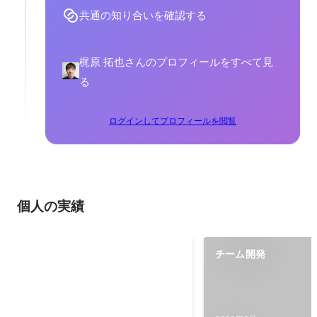
共通の知り合いを確認する
梶原 拓也さんのプロフィールをすべて見
る
ログインしてプロフィールを閲覧
個人の実績
プログラミング学習開始
チーム開発
令和４年７月より完全未経験から
エンジニア転職を目指し、独学で
学習をスタート。 メンター契約を
2022年7月