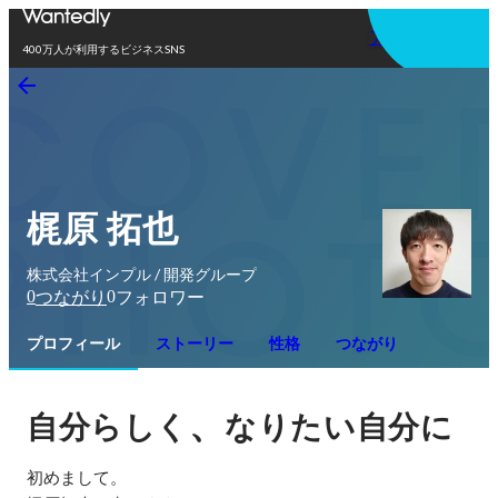
アプリを使う
400万人が利用するビジネスSNS
梶原 拓也
株式会社インプル / 開発グループ
0
0
つながり
フォロワー
プロフィール
ストーリー
性格
つながり
、
自分らしく
なりたい自分に
初めまして。
