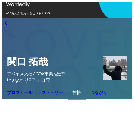
アプリを使う
400万人が利用するビジネスSNS
関口 拓哉
アベヤス入社 / GDX事業推進部
0
0
つながり
フォロワー
プロフィール
ストーリー
性格
つながり