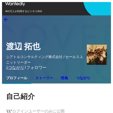
アプリを使う
400万人が利用するビジネスSNS
渡辺 拓也
シアトルコンサルティング株式会社 / セールスユ
ニットリーダー
1
1
つながり
フォロワー
プロフィール
ストーリー
性格
つながり
自己紹介
ログインユーザーのみに公開