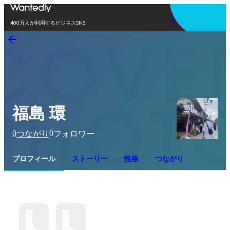
アプリを使う
400万人が利用するビジネスSNS
福島 環
0
0
つながり
フォロワー
プロフィール
ストーリー
性格
つながり