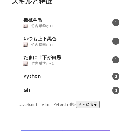
スキルと特徴
機械学習
1
竹内 瑞季
が+1
いつも上下黒色
1
竹内 瑞季
が+1
たまに上下が白黒
1
竹内 瑞季
が+1
Python
0
Git
0
JavaScript、VIm、Pytorch
他5件
さらに表示