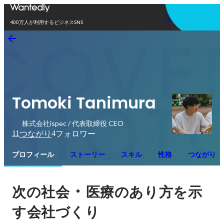
アプリを使う
400万人が利用するビジネスSNS
Tomoki Tanimura
株式会社ispec / 代表取締役 CEO
11
4
つながり
フォロワー
プロフィール
ストーリー
スキル
性格
つながり
・
次の社会
医療のあり方を示
す会社づくり