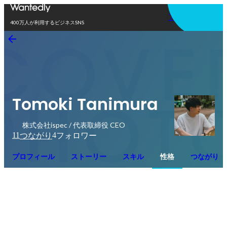
アプリを使う
400万人が利用するビジネスSNS
Tomoki Tanimura
株式会社ispec / 代表取締役 CEO
11
4
つながり
フォロワー
プロフィール
ストーリー
スキル
性格
つながり