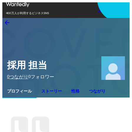
アプリを使う
400万人が利用するビジネスSNS
採用 担当
0
0
つながり
フォロワー
プロフィール
ストーリー
性格
つながり