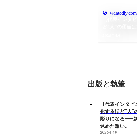
wantedly.com
【代表インタビ
ど"人"の価値
ーパスに込め
2026年4月
出版と執筆
【代表インタビュ
化するほど"人"
彫りになる——
込めた想い。
2026年4月