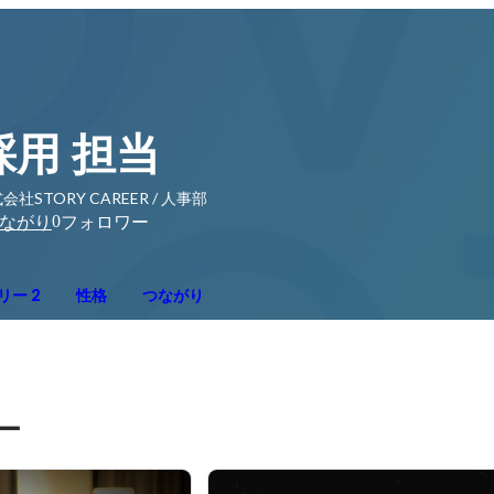
採用 担当
会社STORY CAREER / 人事部
0
ながり
フォロワー
リー 2
性格
つながり
ー