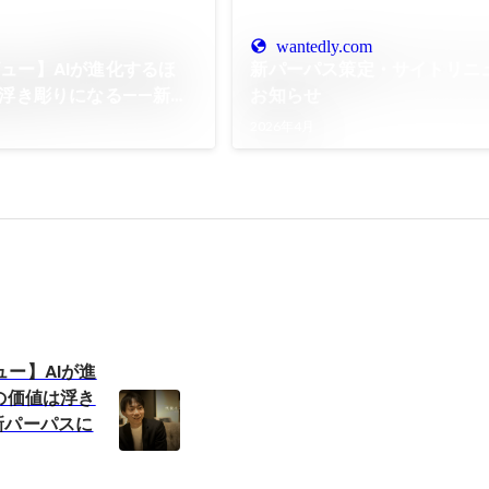
wantedly.com
ュー】AIが進化するほ
新パーパス策定・サイトリニ
は浮き彫りになる——新パ
お知らせ
た想い。
2026年4月
ー】AIが進
の価値は浮き
新パーパスに