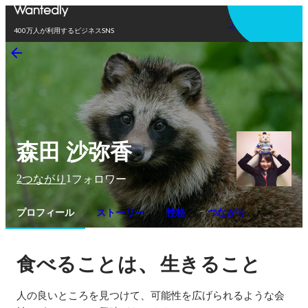
アプリを使う
400万人が利用するビジネスSNS
森田 沙弥香
2
1
つながり
フォロワー
プロフィール
ストーリー
性格
つながり
、
食べることは
生きること
人の良いところを見つけて、可能性を広げられるような会