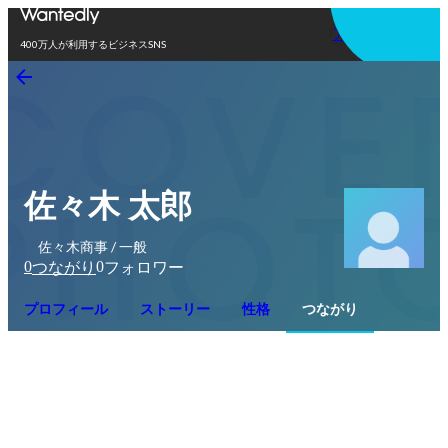
アプリを使う
400万人が利用するビジネスSNS
佐々木 太郎
佐々木商事 / 一般
0
0
つながり
フォロワー
プロフィール
ストーリー
性格
つながり