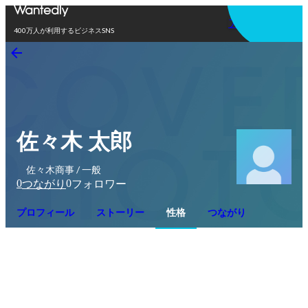
アプリを使う
400万人が利用するビジネスSNS
佐々木 太郎
佐々木商事 / 一般
0
0
つながり
フォロワー
プロフィール
ストーリー
性格
つながり