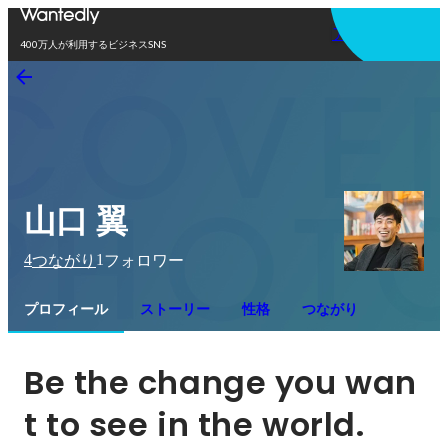
アプリを使う
400万人が利用するビジネスSNS
山口 翼
4
1
つながり
フォロワー
プロフィール
ストーリー
性格
つながり
Be the change you wan
t to see in the world.