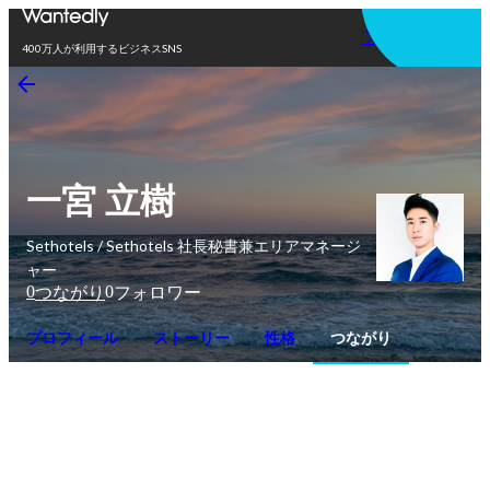
アプリを使う
400万人が利用するビジネスSNS
一宮 立樹
Sethotels / Sethotels 社長秘書兼エリアマネージ
ャー
0
0
つながり
フォロワー
プロフィール
ストーリー
性格
つながり