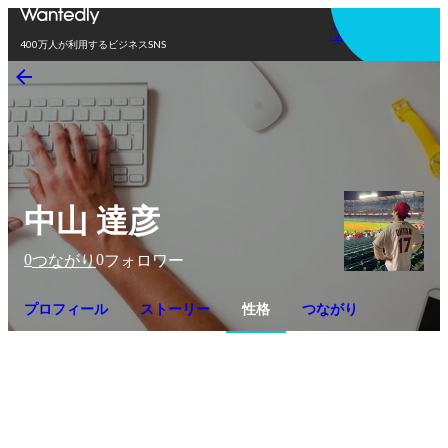
アプリを使う
400万人が利用するビジネスSNS
中山 達彦
0
0
つながり
フォロワー
プロフィール
ストーリー
性格
つながり