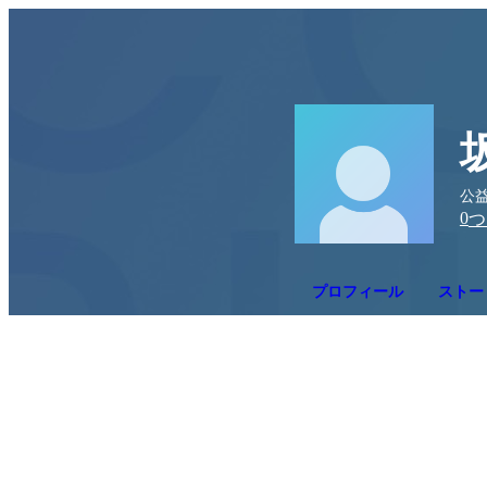
公
0
つ
プロフィール
ストー