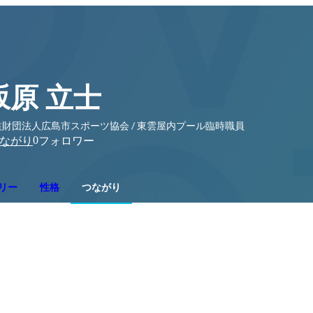
坂原 立士
益財団法人広島市スポーツ協会 / 東雲屋内プール臨時職員
0
ながり
フォロワー
リー
性格
つながり