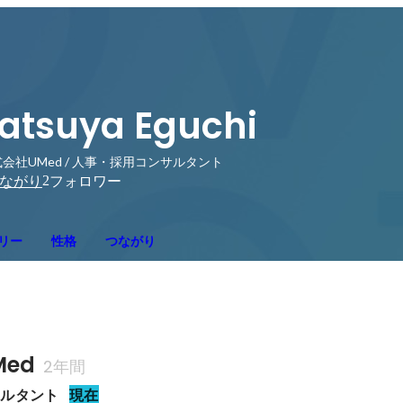
atsuya Eguchi
会社UMed / 人事・採用コンサルタント
2
ながり
フォロワー
リー
性格
つながり
ed
2年間
サルタント
現在