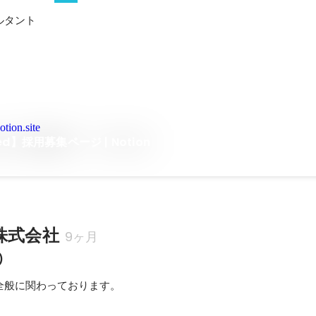
ルタント
tion.site
】採用募集ページ | Notion
e株式会社
9ヶ月
)
全般に関わっております。