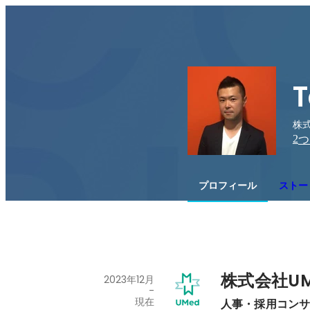
T
株式
2
つ
プロフィール
ストー
株式会社UM
2023年12月
-
現在
人事・採用コン