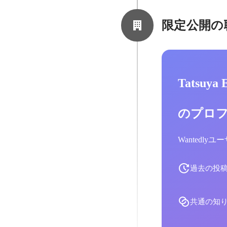
限定公開の
Tatsuya
のプロ
Wantedl
過去の投
共通の知