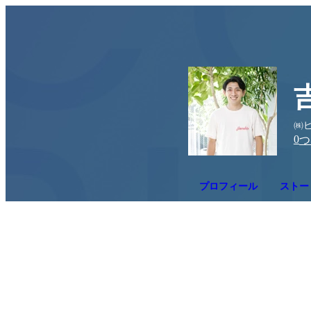
㈱ビ
0
つ
プロフィール
ストー