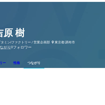
吉原 樹
タミンiファクトリー / 営業企画部
東京都 調布市
0
ながり
フォロワー
リー
性格
つながり