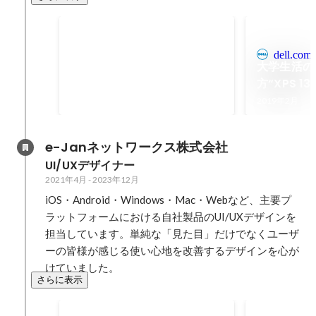
2019ブロガーズフェスティバ
ル
dell.com
2019年3月24日に行われたイベン
大学生活の
ト「2019ブロガーズフェスティバ
方“XPS 
ル」にて『大学生ブロガーが語る
2019年3月
すめする理由と
2019年2月
ブロガーの生存戦略2019』と題し
本
た講演を行いました。
e-Janネットワークス株式会社
UI/UXデザイナー
2021年4月
-
2023年12月
iOS・Android・Windows・Mac・Webなど、主要プ
ラットフォームにおける自社製品のUI/UXデザインを
担当しています。単純な「見た目」だけでなくユーザ
ーの皆様が感じる使い心地を改善するデザインを心が
けていました。
さらに表示