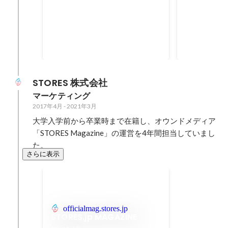
これe-Jan！アワード FY2022
これe-Jan
年間銀賞
年間銅賞
2023年4月
2023年4月
STORES 株式会社
マーケティング
2017年4月
-
2021年3月
大学入学前から卒業時まで在籍し、オウンドメディア
「STORES Magazine」の運営を4年間担当していまし
た。
さらに表示
officialmag.stores.jp
STORES.jp MAGAZINE