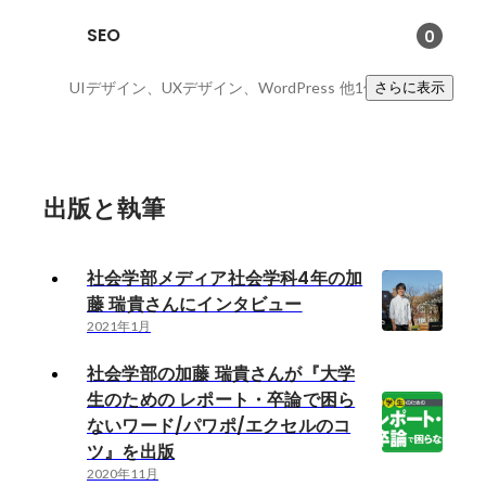
SEO
0
UIデザイン、UXデザイン、WordPress
他1件
さらに表示
出版と執筆
社会学部メディア社会学科4年の加
藤 瑞貴さんにインタビュー
2021年1月
社会学部の加藤 瑞貴さんが『大学
生のための レポート・卒論で困ら
ないワード/パワポ/エクセルのコ
ツ』を出版
2020年11月