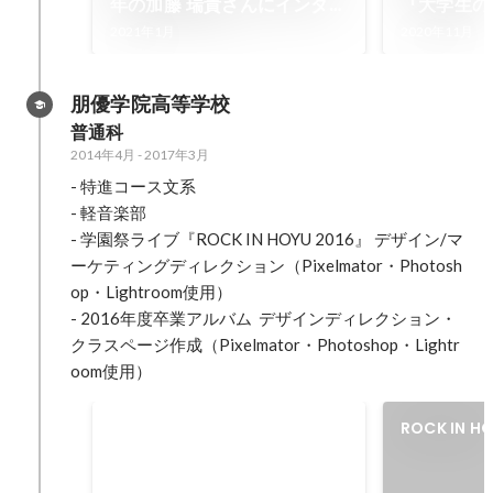
年の加藤 瑞貴さんにインタビ
『大学生の
ュー
卒論で困ら
2021年1月
2020年11月
ポ/エクセ
朋優学院高等学校
普通科
2014年4月
-
2017年3月
- 特進コース文系

- 軽音楽部

- 学園祭ライブ『ROCK IN HOYU 2016』 デザイン/マ
ーケティングディレクション（Pixelmator・Photosh
op・Lightroom使用）

- 2016年度卒業アルバム  デザインディレクション・
クラスページ作成（Pixelmator・Photoshop・Lightr
oom使用）
ROCK IN HOYU 2017
ROCK IN HO
Spring [Graduation]
高校で所属していた軽音楽部の卒
業ライブ「ROCK IN HOYU 2017