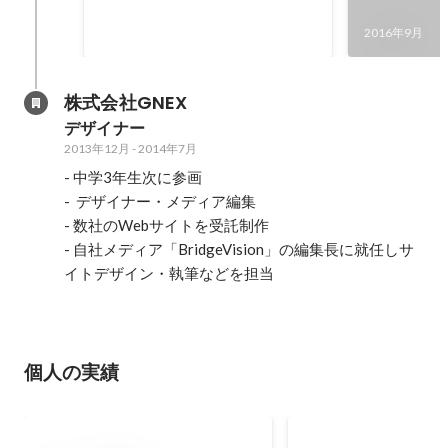
Spring [Graduation]」におけるパ
2017年3月
2016年9月
ンフレット制作を行いました。
Pixelmatorを使用し、B5サイズの
パンフレットをデザインしまし
株式会社GNEX
た。
デザイナー
2013年12月
-
2014年7月
- 中学3年生次に参画

-  デザイナー・メディア編集

- 数社のWebサイトを受託制作

- 自社メディア「BridgeVision」の編集長に就任しサ
イトデザイン・執筆などを担当
個人の実績
個人ブログ『ガジ