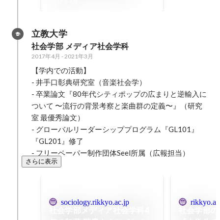
2017年4月
立教大学
社会学部 メディア社会学科
2017年4月
-
2021年3月
【学内での活動】

- 井手口彰典研究室（音楽社会学）

- 卒業論文『80年代シティポップの広まりと逆輸入に
ついて 〜流行の背景考察と楽曲群の定義〜』（研究
室 最優秀論文）

- グローバルリーダーシッププログラム『GL101』
『GL201』修了

- フリーペーパー制作団体Seel所属（広報担当）
さらに表示
sociology.rikkyo.ac.jp
rikkyo.ac
社会学部メディア社会学科4
社会学部の