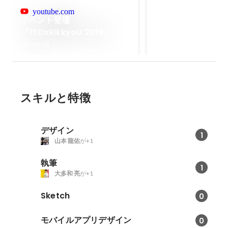
チ』
youtube.com
小学5年生だった201
イベント登壇
し続けている個人ブロ
『TEDxRikkyoU 2019』
『触れて楽しむモノ、
2019年1月
イロ。」をキャッチコ
楽や旅・モノ・タスク
る情報を中心とした情
ています。 デザイン設計・企画・
運営すべてを1人で行
スキルと特徴
す。
デザイン
1
山本 龍佑
が+1
執筆
1
大多和 亮
が+1
Sketch
0
モバイルアプリデザイン
0