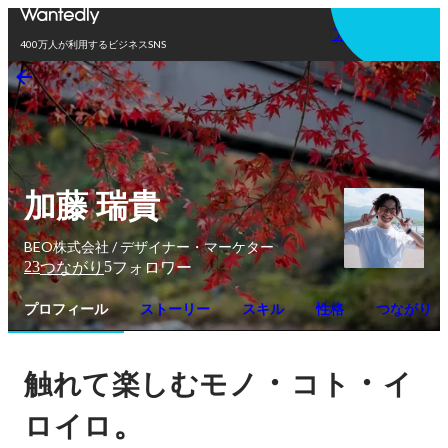
アプリを使う
400万人が利用するビジネスSNS
加藤 瑞貴
BEO株式会社 / デザイナー・マーケター
23
5
つながり
フォロワー
プロフィール
ストーリー
スキル
性格
つながり
・
・
触れて楽しむモノ
コト
イ
。
ロイロ