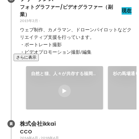
フォトグラファー/ビデオグラファー（副
現在
業）
2015年3月
-
ウェブ制作、カメラマン、ドローンパイロットなどク
リエイティブ支援を行っています。

・ポートレート撮影

・ビデオプロモーション撮影/編集
さらに表示
自然と猫、人々が共存する福岡の
杉の馬場通
猫の島 「相島」
木 【福岡県
ン空撮
株式会社ikkai
CCO
2016年6月
-
2018年6月