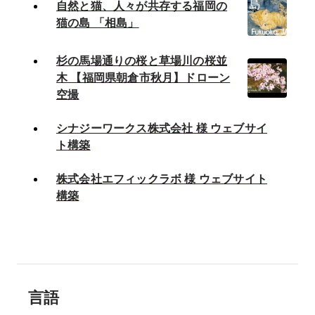
自然と猫、人々が共存する福岡の
猫の島 「相島」
杉の馬場通りの桜と草場川の桜並
木 【福岡県朝倉市秋月】ドローン
空撮
シナジーワークス株式会社 様 ウェブサイ
ト構築
株式会社エフィックラボ 様 ウェブサイト
構築
言語