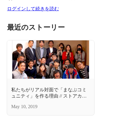
ログインして続きを読む
最近のストーリー
私たちがリアル対面で「まなぶコミ
ュニティ」を作る理由 // ストアカ
STUDENTS MEETUP はじまりとこ
May 10, 2019
れから