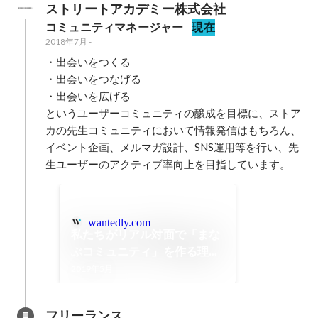
ストリートアカデミー株式会社
コミュニティマネージャー
現在
2018年7月
-
・出会いをつくる

・出会いをつなげる

・出会いを広げる

というユーザーコミュニティの醸成を目標に、ストア
カの先生コミュニティにおいて情報発信はもちろん、
イベント企画、メルマガ設計、SNS運用等を行い、先
生ユーザーのアクティブ率向上を目指しています。
wantedly.com
私たちがリアル対面で「まな
ぶコミュニティ」を作る理由
// ストアカ STUDENTS
2019年5月
MEETUP はじまりとこれから
フリーランス