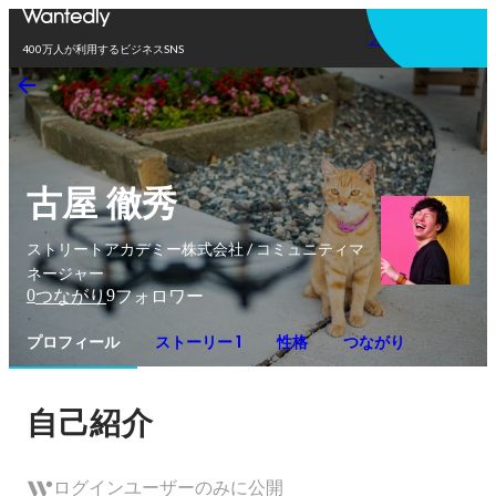
アプリを使う
400万人が利用するビジネスSNS
古屋 徹秀
ストリートアカデミー株式会社 / コミュニティマ
ネージャー
0
9
つながり
フォロワー
プロフィール
ストーリー 1
性格
つながり
自己紹介
ログインユーザーのみに公開