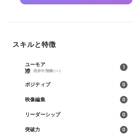
スキルと特徴
ユーモア
1
田井中 翔輝
が+1
ポジティブ
0
映像編集
0
リーダーシップ
0
突破力
0