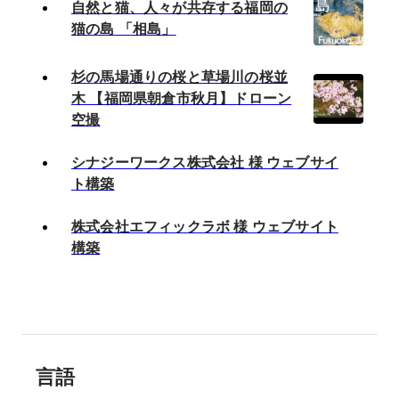
自然と猫、人々が共存する福岡の
猫の島 「相島」
杉の馬場通りの桜と草場川の桜並
木 【福岡県朝倉市秋月】ドローン
空撮
シナジーワークス株式会社 様 ウェブサイ
ト構築
株式会社エフィックラボ 様 ウェブサイト
構築
言語