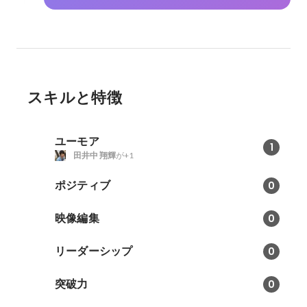
スキルと特徴
ユーモア
1
田井中 翔輝
が+1
ポジティブ
0
映像編集
0
リーダーシップ
0
突破力
0