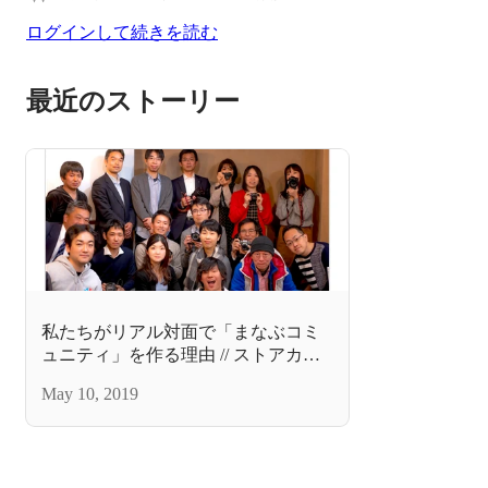
ログインして続きを読む
最近のストーリー
私たちがリアル対面で「まなぶコミ
ュニティ」を作る理由 // ストアカ
STUDENTS MEETUP はじまりとこ
May 10, 2019
れから