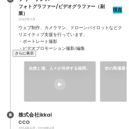
フォトグラファー/ビデオグラファー（副
現在
業）
2015年3月
-
ウェブ制作、カメラマン、ドローンパイロットなどク
リエイティブ支援を行っています。

・ポートレート撮影

・ビデオプロモーション撮影/編集
さらに表示
自然と猫、人々が共存する福岡の
杉の馬場通
猫の島 「相島」
木 【福岡県
ン空撮
株式会社ikkai
CCO
2016年6月
-
2018年6月