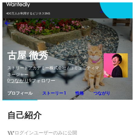
アプリを使う
400万人が利用するビジネスSNS
古屋 徹秀
ストリートアカデミー株式会社 / コミュニティマ
ネージャー
0
9
つながり
フォロワー
プロフィール
ストーリー 1
性格
つながり
自己紹介
ログインユーザーのみに公開