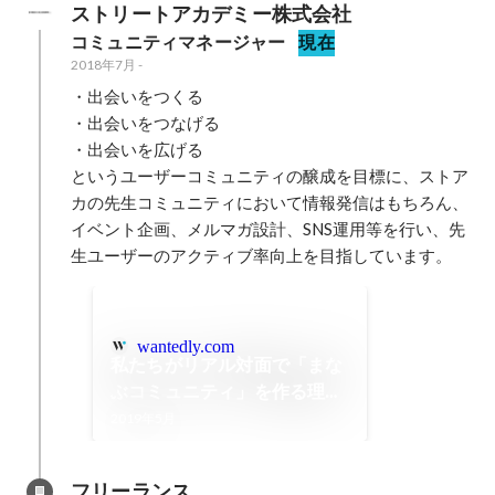
ストリートアカデミー株式会社
コミュニティマネージャー
現在
2018年7月
-
・出会いをつくる

・出会いをつなげる

・出会いを広げる

というユーザーコミュニティの醸成を目標に、ストア
カの先生コミュニティにおいて情報発信はもちろん、
イベント企画、メルマガ設計、SNS運用等を行い、先
生ユーザーのアクティブ率向上を目指しています。
wantedly.com
私たちがリアル対面で「まな
ぶコミュニティ」を作る理由
// ストアカ STUDENTS
2019年5月
MEETUP はじまりとこれから
フリーランス